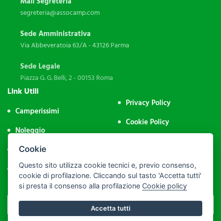
Mail Segreteria
segreteria@assocamp.com
Sede Amministrativa
Via Abbeveratoia 63/A - 43126 Parma
Sede Legale
Piazza G. G. Belli, 2 - 00153 Roma
Link Utili
Privacy Policy
Camperissimi
Cookie Policy
Noleggio
Impostazione Cookie
Aree Sosta
Cookie
Area Riservata
Questo sito utilizza cookie tecnici e, previo consenso,
Contatti
cookie di profilazione. Cliccando sul tasto 'Accetta tutti'
si presta il consenso alla profilazione
Cookie policy
Accetta tutti