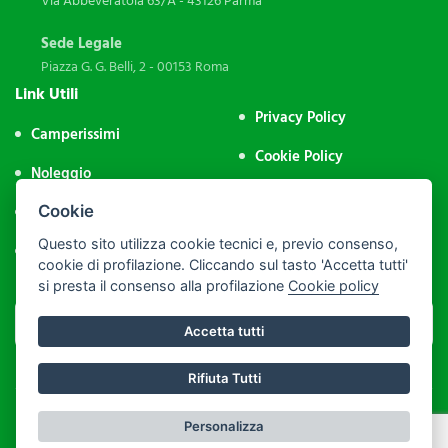
Via Abbeveratoia 63/A - 43126 Parma
Sede Legale
Piazza G. G. Belli, 2 - 00153 Roma
Link Utili
Privacy Policy
Camperissimi
Cookie Policy
Noleggio
Impostazione Cookie
Aree Sosta
Cookie
Area Riservata
Questo sito utilizza cookie tecnici e, previo consenso,
Contatti
cookie di profilazione. Cliccando sul tasto 'Accetta tutti'
si presta il consenso alla profilazione
Cookie policy
Accetta tutti
Rifiuta Tutti
P.IVA: 09974231004 - PEC: assocamp@legalmail.it - C.F.: 92043500286
Personalizza