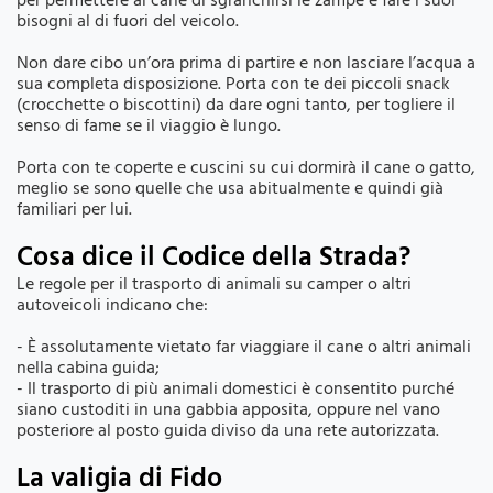
per permettere al cane di sgranchirsi le zampe e fare i suoi
bisogni al di fuori del veicolo.
Non dare cibo un’ora prima di partire e non lasciare l’acqua a
sua completa disposizione. Porta con te dei piccoli snack
(crocchette o biscottini) da dare ogni tanto, per togliere il
senso di fame se il viaggio è lungo.
Porta con te coperte e cuscini su cui dormirà il cane o gatto,
meglio se sono quelle che usa abitualmente e quindi già
familiari per lui.
Cosa dice il Codice della Strada?
Le regole per il trasporto di animali su camper o altri
autoveicoli indicano che:
- È assolutamente vietato far viaggiare il cane o altri animali
nella cabina guida;
- Il trasporto di più animali domestici è consentito purché
siano custoditi in una gabbia apposita, oppure nel vano
posteriore al posto guida diviso da una rete autorizzata.
La valigia di Fido