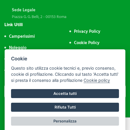
Sede Legale
Piazza G. G. Belli, 2 - 00153 Roma
Link Utili
Privacy Policy
Camperissimi
Cookie Policy
Noleggio
Impostazione Cookie
Aree Sosta
Cookie
Area Riservata
Questo sito utilizza cookie tecnici e, previo consenso,
Contatti
cookie di profilazione. Cliccando sul tasto 'Accetta tutti'
si presta il consenso alla profilazione
Cookie policy
Accetta tutti
Rifiuta Tutti
P.IVA: 09974231004 - PEC: assocamp@legalmail.it - C.F.: 92043500286
Personalizza
Realizzato da
Leonardo Web