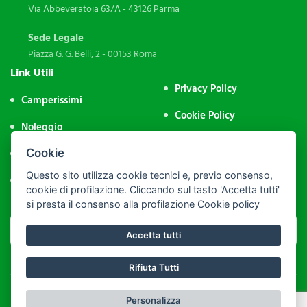
Via Abbeveratoia 63/A - 43126 Parma
Sede Legale
Piazza G. G. Belli, 2 - 00153 Roma
Link Utili
Privacy Policy
Camperissimi
Cookie Policy
Noleggio
Impostazione Cookie
Aree Sosta
Cookie
Area Riservata
Questo sito utilizza cookie tecnici e, previo consenso,
Contatti
cookie di profilazione. Cliccando sul tasto 'Accetta tutti'
si presta il consenso alla profilazione
Cookie policy
Accetta tutti
Rifiuta Tutti
P.IVA: 09974231004 - PEC: assocamp@legalmail.it - C.F.: 92043500286
Personalizza