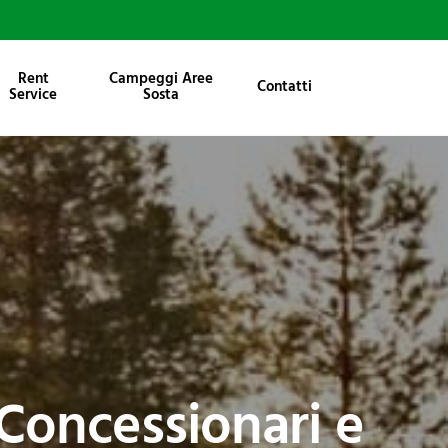
Rent
Campeggi Aree
Contatti
Service
Sosta
 Concessionari e