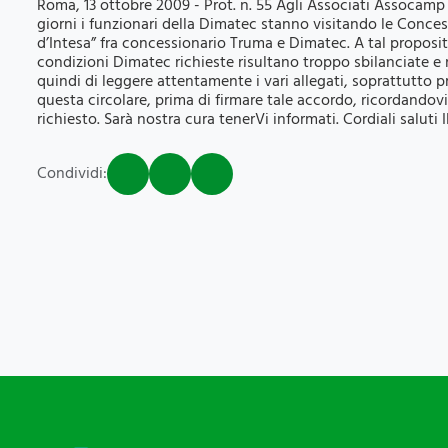
Roma, 13 ottobre 2009 - Prot. n. 55 Agli Associati Assocamp L
giorni i funzionari della Dimatec stanno visitando le Conce
d’Intesa” fra concessionario Truma e Dimatec. A tal proposi
condizioni Dimatec richieste risultano troppo sbilanciate e n
quindi di leggere attentamente i vari allegati, soprattutto p
questa circolare, prima di firmare tale accordo, ricordando
richiesto. Sarà nostra cura tenerVi informati. Cordiali saluti 
Condividi: