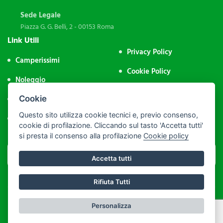
Sede Legale
Piazza G. G. Belli, 2 - 00153 Roma
Link Utili
Privacy Policy
Camperissimi
Cookie Policy
Noleggio
Impostazione Cookie
Aree Sosta
Cookie
Area Riservata
Questo sito utilizza cookie tecnici e, previo consenso,
Contatti
cookie di profilazione. Cliccando sul tasto 'Accetta tutti'
si presta il consenso alla profilazione
Cookie policy
Accetta tutti
Rifiuta Tutti
P.IVA: 09974231004 - PEC: assocamp@legalmail.it - C.F.: 92043500286
Personalizza
Realizzato da
Leonardo Web