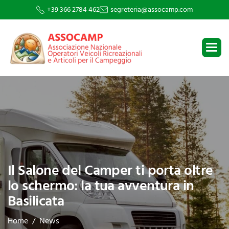
+39 366 2784 462
segreteria@assocamp.com
Il Salone del Camper ti porta oltre
lo schermo: la tua avventura in
Basilicata
Home
News